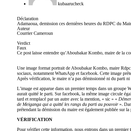
kubaarucheck
Déclaration
Adamaoua, demission ces dernières heures du RDPC du Ma
Auteur
Courrier Cameroun
Verdict
Faux
Ce post laisse entendre qu’Aboubakar Kombo, maire de la com
Une image format portrait de Aboubakar Kombo, maire Rdpc
sociaux, notamment WhatsApp et facebook. Cette image prétend q
Après vérification, le maire n’a pas démissionné ni du parti ni
L’image est apparue dans un premier temps dans un
groupe 
aurait quitté le parti. Sur facebook, la même image circule ég
tard et remplacé par un
autre
avec la mention, « sic » «
Démenti
de Meiganga qui a quitté les rangs du parti au pouvoir
». Dan
prétendant la démission du maire est également publiée sur la
​VÉRIFICATION
Pour vérifier cette information, nous entrons dans un premier 