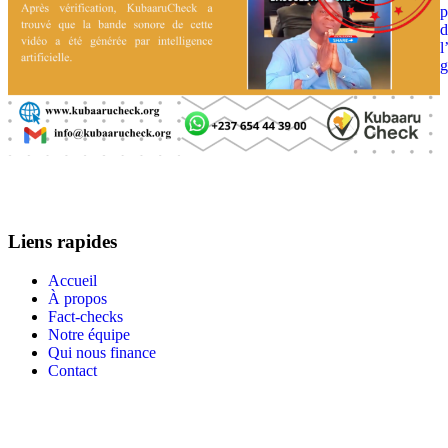
p
d
l
g
Liens rapides
Accueil
À propos
Fact-checks
Notre équipe
Qui nous finance
Contact