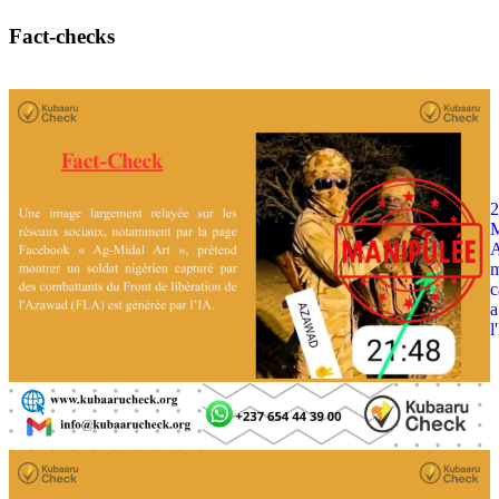
Fact-checks
2
M
A
m
c
a
l