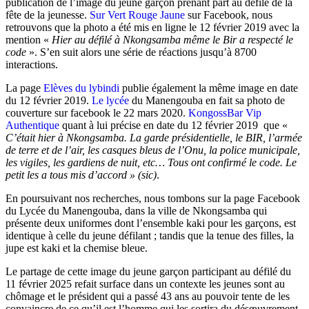
publication de l’image du jeune garçon prenant part au défilé de la
fête de la jeunesse.
Sur Vert Rouge Jaune
sur Facebook, nous
retrouvons que la photo a été mis en ligne le 12 février 2019 avec la
mention «
Hier au défilé à Nkongsamba même le Bir a respecté le
code
». S’en suit alors une série de réactions jusqu’à 8700
interactions.
La page
Elèves du lybindi
publie également la même image en date
du 12 février 2019.
Le lycée
du Manengouba en fait sa photo de
couverture sur facebook le 22 mars 2020.
KongossBar Vip
Authentique
quant à lui précise en date du 12 février 2019 que «
C’était hier à Nkongsamba. La garde présidentielle, le BIR, l’armée
de terre et de l’air, les casques bleus de l’Onu, la police municipale,
les vigiles, les gardiens de nuit, etc… Tous ont confirmé le code. Le
petit les a tous mis d’accord » (sic)
.
En poursuivant nos recherches, nous tombons sur la page Facebook
du Lycée du Manengouba, dans la ville de Nkongsamba qui
présente deux uniformes dont l’ensemble kaki pour les garçons, est
identique à celle du jeune défilant ; tandis que la tenue des filles, la
jupe est kaki et la chemise bleue.
Le partage de cette image du jeune garçon participant au défilé du
11 février 2025 refait surface dans un contexte les jeunes sont au
chômage et le président qui a passé 43 ans au pouvoir tente de les
convaincre de ce qu’il est l’homme qui les sortira du désœuvrement.