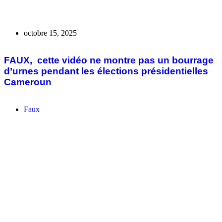
août 23, 2025
​​Faux, cette vidéo ne montre pas la Première
Ministre de la RDC faire des déclarations sur
une autorité congolaise en direct
Faux
À propos
KUBAARU CHECK œuvre pour l’intégrité de l’information dans
l’espace public africain