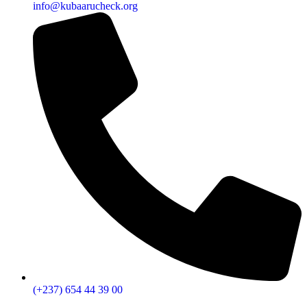
29 Juil 2026
Manipulée/Truquée
Attention, l'image montrant un soldat capturé par le FLA a été
générée par l'IA
25 Juil 2026
Manipulée/Truquée
Attention : cette image de Paul Kagame, Bill Gate et Joseph
Kabila est générée par l'IA
25 Juin 2026
Manipulée/Truquée
Manipulée : cette vidéo montrant Emmanuel Macron
prononcer un discours sur l’Afrique a été générée par l’IA
Liens rapides
Accueil
À propos
Fact-checks