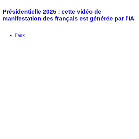
Faux
octobre 22, 2025
Faux, cette manifestation de la population ne
s’est pas passée à Garoua
Faux
octobre 15, 2025
FAUX, cette vidéo ne montre pas un bourrage
d’urnes pendant les élections présidentielles
Cameroun