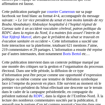
affirmation est fausse.
Cette publication partagée par
courrier Cameroun
sur sa page
facebook sur fond blanc au format 4×4, accompagnée du message
suivant : «
Le 1er vice president du senat et non moins lamido de rey
Bouba Aboubakary Abdoulaye hospitalisé à l’hopital réginal de
Garoua suite à un accident vasculaire cérebral, patron politique du
RDPC dans la region du Nord, il a maintes fois assuré l’interin de
Niat Njifenji Marcel
, alors que le président du sénat se trauvait en
évacution sanitaire en occident
». Cette information a suscité une
forte interaction sur la plateforme, totalisant 621 mentions J’aime,
219 commentaires et 29 partages. L’information a ensuite été reprise
par d’autres internautes, dont notamment
Boris Bertol
etc…
Cette publication intervient dans un contexte politique marqué par
une montée des critiques sur la gestion et l’organisation du processus
électoral. Dans une telle période, la diffusion de ce type
d’information peut être perçue comme une opportunité d’expression
politique ou même comme une tentative de libération symbolique
face à l’emprise du pouvoir en place. Elle survient au moment où le
premier vice-président du Sénat effectuait une descente sur le terrain
dans le cadre de la campagne présidentielle, en compagnie du
président national du
RDPC
, dans la région de l’Extrême-Nord. À la
lecture des nombreux commentaires suscités par la publication, il
apparaît que le partage d’un tel contenu pourrait s’inscrire dans une