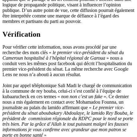
logique de propagande politique, visant à influencer l’opinion
publique. D’un autre point de vue, cette diffusion pourrait également
être interprétée comme une marque de défiance à l’égard des
membres et partisans du parti au pouvoir.
Vérification
Pour vérifier cette information, nous avons procédé par une
recherche des mots clés «
le premier vice-président du sénat du
Cameroun hospitalisé à l’hôpital régional de Garoua
» nous a
conduit vers les mêmes post facebook qui décrit l’hospitalisation du
premier vice-président du sénat. La même recherche avec Google
Lens ne nous n’a abouti à aucun résultat.
Joint par appel téléphonique Sali Madi le chargé de communication
à la commune de rey bouba, celui-ci s’est confié à l’équipe de
kubaarucheck en ces termes «
non non c’est un fake
». Ce dernier
nous a mis également en contact avec Mohamadou Founna, un
journaliste au palais du lamido affirmant que «
Le premier vice-
président du sénat aboubakary Abdoulaye, le lamido Rey Bouba, le
président de commission régionale du RDPC pour le nord se porte
très bien. Par la grâce d’Allah le tout puissant malgré les fausses
informations je vous confirme avec grandeur que mon patron se
porte en bonne santé
»