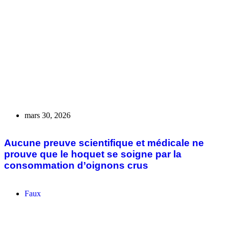
consommation d’oignons crus
Faux
mars 18, 2026
Faux, le cameroun ne s’est pas doté des
ogives nucléaires satan 3 et 4 fabriquées par la
Russie
Faux
mars 7, 2026