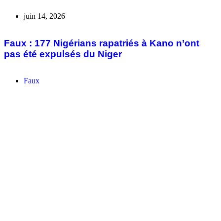
juin 14, 2026
Faux : 177 Nigérians rapatriés à Kano n’ont
pas été expulsés du Niger
Faux
avril 18, 2026
Niger : Le « communiqué » déclarant Kemi
Seba persona non grata, avec retrait de son
passeport diplomatique est un faux document
Faux