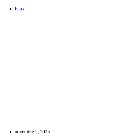
octobre 24, 2025
Présidentielle 2025 : cette vidéo du général
pelene est générée par l’IA