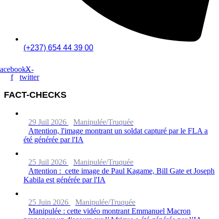
(+237) 654 44 39 00
acebook-
X-
f
twitter
FACT-CHECKS
29 Juil 2026
Manipulée/Truquée
Attention, l'image montrant un soldat capturé par le FLA a
été générée par l'IA
25 Juil 2026
Manipulée/Truquée
Attention : cette image de Paul Kagame, Bill Gate et Joseph
Kabila est générée par l'IA
25 Juin 2026
Manipulée/Truquée
Manipulée : cette vidéo montrant Emmanuel Macron