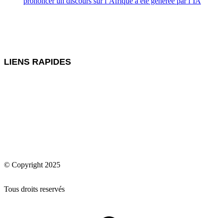
prononcer un discours sur l’Afrique a été générée par l’IA
LIENS RAPIDES
© Copyright 2025
Tous droits reservés
A
e